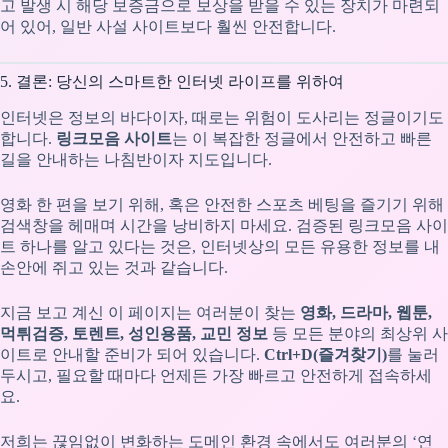
고 발생 시 해당 보증금으로 보상을 받을 수 있는 장치가 마련되
어 있어, 일반 사설 사이트보다 훨씬 안전합니다.
5. 결론: 당신의 스마트한 인터넷 라이프를 위하여
인터넷은 정보의 바다이자, 때로는 위험이 도사리는 정글이기도
합니다.
링크모음 사이트
는 이 복잡한 정글에서 안전하고 빠른
길을 안내하는 나침반이자 지도입니다.
영화 한 편을 보기 위해, 혹은 안전한 스포츠 베팅을 즐기기 위해
검색창을 헤매며 시간을 낭비하지 마세요. 검증된 링크모음 사이
트 하나를 알고 있다는 것은, 인터넷상의 모든 유용한 정보를 내
손안에 쥐고 있는 것과 같습니다.
지금 보고 계신 이 페이지는 여러분이 찾는
영화, 드라마, 웹툰,
먹튀검증, 토렌트, 성인용품, 교민 정보
등 모든 분야의 최상위 사
이트로 안내할 준비가 되어 있습니다.
Ctrl+D(즐겨찾기)
를 눌러
두시고, 필요할 때마다 언제든 가장 빠르고 안전하게 접속하세
요.
저희는 끊임없이 변화하는 도메인 환경 속에서도 여러분의 ‘연