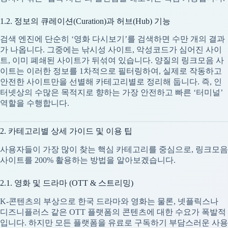
1.2. 정보의 큐레이션(Curation)과 허브(Hub) 기능
검색 엔진에 단순히 ‘영화 다시보기’를 검색하면 수만 개의 결과
가 나옵니다. 그중에는 낚시성 사이트, 악성코드가 심어진 사이
트, 이미 폐쇄된 사이트가 뒤섞여 있습니다. 양질의 링크모음 사
이트는 이러한 정보를 1차적으로 필터링하여, 실제로 작동하고
안전한 사이트만을 선별해 카테고리별로 정리해 둡니다. 즉, 인
터넷상의 수많은 목적지로 향하는 가장 안전하고 빠른 ‘터미널’
역할을 수행합니다.
2. 카테고리별 상세 가이드 및 이용 팁
사용자들이 가장 많이 찾는 핵심 카테고리를 중심으로, 링크모음
사이트를 200% 활용하는 방법을 알아보겠습니다.
2.1. 영화 및 드라마 (OTT & 스트리밍)
K-콘텐츠의 부상으로 한국 드라마와 영화는 물론, 넷플릭스나
디즈니플러스 같은 OTT 플랫폼의 콘텐츠에 대한 수요가 폭발적
입니다. 하지만 모든 플랫폼을 유료로 구독하기 부담스러운 사용