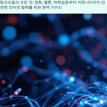
Skip
링크모음의 모든 것: 영화, 웹툰, 먹튀검증부터 커뮤니티까지 안
to
전한 인터넷 항해를 위한 완벽 가이드
content