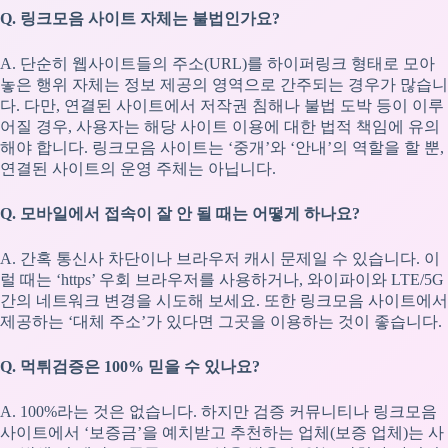
Q. 링크모음 사이트 자체는 불법인가요?
A. 단순히 웹사이트들의 주소(URL)를 하이퍼링크 형태로 모아
놓은 행위 자체는 정보 제공의 영역으로 간주되는 경우가 많습니
다. 다만, 연결된 사이트에서 저작권 침해나 불법 도박 등이 이루
어질 경우, 사용자는 해당 사이트 이용에 대한 법적 책임에 유의
해야 합니다. 링크모음 사이트는 ‘중개’와 ‘안내’의 역할을 할 뿐,
연결된 사이트의 운영 주체는 아닙니다.
Q. 모바일에서 접속이 잘 안 될 때는 어떻게 하나요?
A. 간혹 통신사 차단이나 브라우저 캐시 문제일 수 있습니다. 이
럴 때는 ‘https’ 우회 브라우저를 사용하거나, 와이파이와 LTE/5G
간의 네트워크 변경을 시도해 보세요. 또한 링크모음 사이트에서
제공하는 ‘대체 주소’가 있다면 그곳을 이용하는 것이 좋습니다.
Q. 먹튀검증은 100% 믿을 수 있나요?
A. 100%라는 것은 없습니다. 하지만 검증 커뮤니티나 링크모음
사이트에서 ‘보증금’을 예치받고 추천하는 업체(보증 업체)는 사